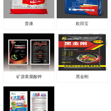
普康
欧田宝
矿源黄腐酸钾
黑金刚