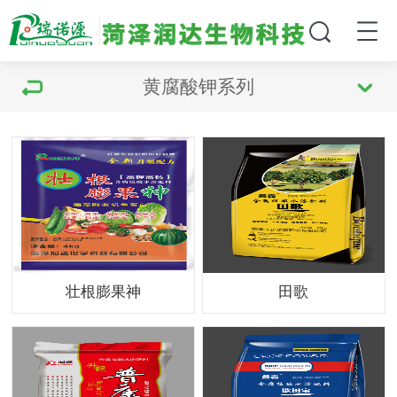
黄腐酸钾系列
壮根膨果神
田歌